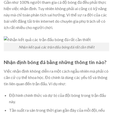
Gần như 100% người tham gia cá độ bóng đá đều phải thực
hiện việc nhận định. Tuy nhiên không phải ai cũng có kỹ năng
này mà chỉ toàn phân tích sai hướng. Vì thế sự ra đời của các
bài viết đăng tải trên internet do chuyên gia phụ trách sẽ có
ích rất nhiều cho người chơi.
Nhận kết quả các trận đấu bóng đá rất cần thiết
Nhận định bóng đá bằng những thông tin nào?
Việc nhận định không diễn ra một cách ngẫu nhiên mà phải có
căn cứ cụ thể khoa học. Đó chính là dùng các yếu tố và thông
tin liên quan đến trận đấu. Ví dụ như:
Đội hình chính thức và dự bị của đội bóng trong trận đấu
này.
Tần suất ra sân trong thời gian gần đây của mỗi đội, nếu