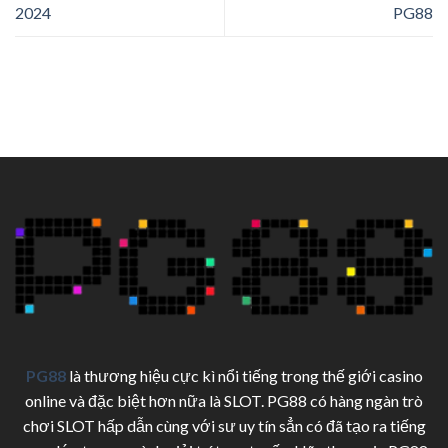
2024
PG88
PG88
là thương hiệu cực kì nổi tiếng trong thế giới casino
online và đặc biệt hơn nữa là SLOT. PG88 có hàng ngàn trò
chơi SLOT hấp dẫn cùng với sư uy tín sẳn có đã tạo ra tiếng