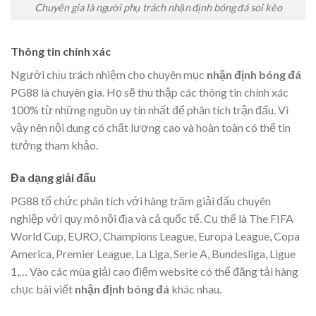
Chuyên gia là người phụ trách nhận định bóng đá soi kèo
Thông tin chính xác
Người chịu trách nhiệm cho chuyên mục
nhận định bóng đá
PG88 là chuyên gia. Họ sẽ thu thập các thông tin chính xác
100% từ những nguồn uy tín nhất để phân tích trận đấu. Vì
vậy nên nội dung có chất lượng cao và hoàn toàn có thể tin
tưởng tham khảo.
Đa dạng giải đấu
PG88 tổ chức phân tích với hàng trăm giải đấu chuyên
nghiệp với quy mô nội địa và cả quốc tế. Cụ thể là The FIFA
World Cup, EURO, Champions League, Europa League, Copa
America, Premier League, La Liga, Serie A, Bundesliga, Ligue
1,… Vào các mùa giải cao điểm website có thể đăng tải hàng
chục bài viết
nhận định bóng đá
khác nhau.